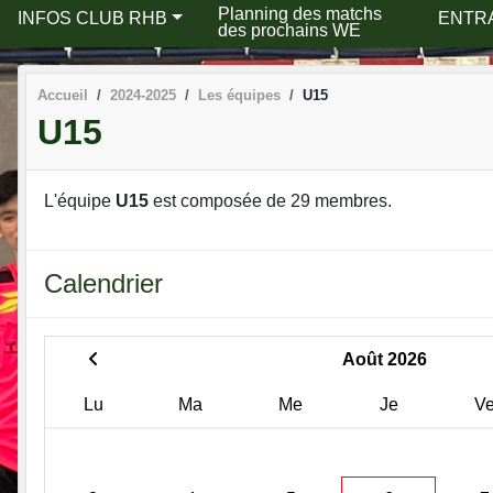
Planning des matchs
INFOS CLUB RHB
ENTR
des prochains WE
Accueil
2024-2025
Les équipes
U15
U15
L'équipe
U15
est composée de 29 membres.
Calendrier
Août 2026
Lu
Ma
Me
Je
V