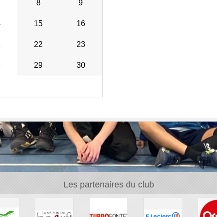
8
9
4
15
16
1
22
23
8
29
30
Les partenaires du club