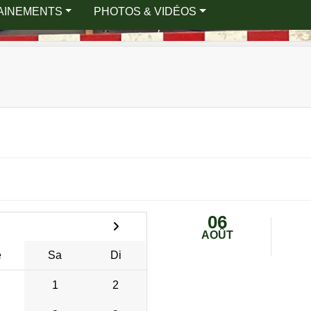
AINEMENTS
PHOTOS & VIDÉOS
06
AOÛT
e
Sa
Di
1
2